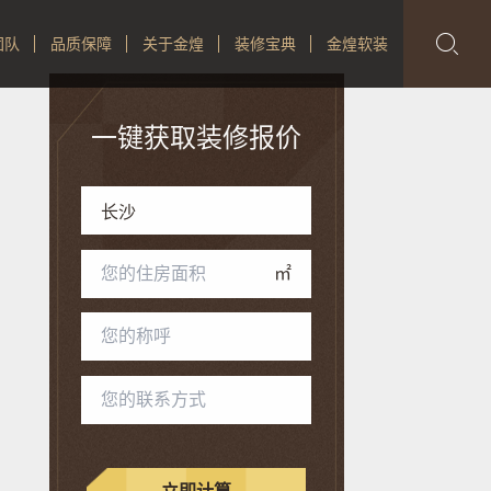

团队
品质保障
关于金煌
装修宝典
金煌软装
一键获取装修报价
㎡