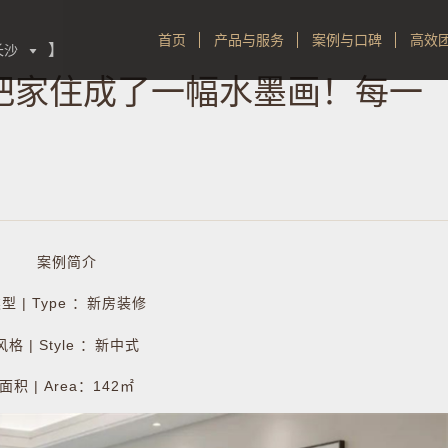
首页
产品与服务
案例与口碑
高效
】
长沙

，把家住成了一幅水墨画！每一
案例简介
型 | Type ：新房装修
风格 | Style ：新中式
面积 | Area：142㎡