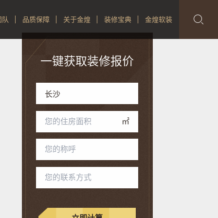

团队
品质保障
关于金煌
装修宝典
金煌软装
一键获取装修报价
㎡