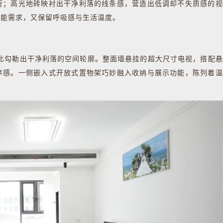
行；高光地砖映衬出干净利落的线条感，营造出低调却不失质感的视
功能需求，又保留呼吸感与生活温度。
勾勒出干净利落的空间轮廓。整面墙悬挂的超大尺寸电视，搭配悬
序感。一侧嵌入式开放式置物架巧妙融入收纳与展示功能，陈列着温