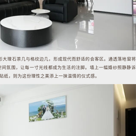
大理石茶几与格纹边几，形成现代而舒适的会客区。通透落地窗将
空间氛围，让每一寸光线都成为生活的注脚。墙上一幅婚纱照静静诉
字贴纸，则为这份理性之美添上一抹温情的仪式感。