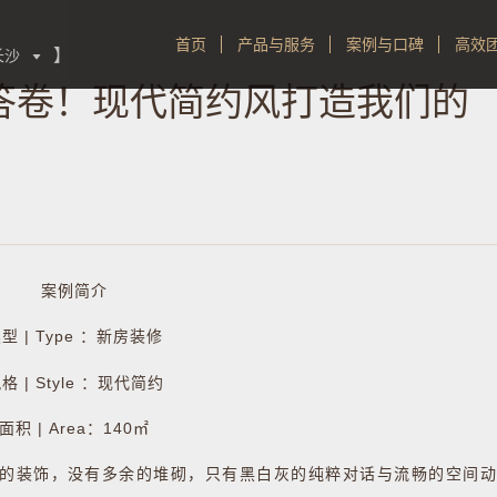
首页
产品与服务
案例与口碑
高效
】
长沙

分答卷！现代简约风打造我们的
案例简介
型 | Type ：新房装修
格 | Style ：现代简约
面积 | Area：140㎡
的装饰，没有多余的堆砌，只有黑白灰的纯粹对话与流畅的空间动